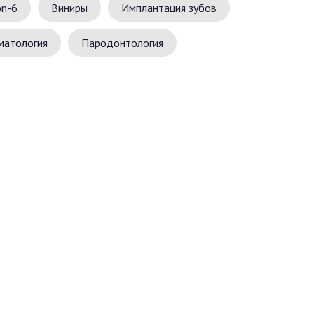
on-6
Виниры
Имплантация зубов
матология
Пародонтология