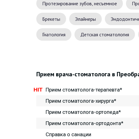
Протезирование зубов, несъемное
Про
Брекеты
Элайнеры
Эндодонтиче
Гнатология
Детская стоматология
Прием врача-стоматолога в Преоб
Н
HIT
Прием стоматолога-терапевта*
ЕСА
Прием стоматолога-хирурга*
Прием стоматолога-ортопеда*
БОВ
Прием стоматолога-ортодонта*
,
Справка о санации