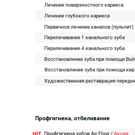
НИЕ
Лечение поверхностного кариеса
Лечение глубокого кариеса
НЧС
Первичное лечение каналов (пульпит)
Я
Перелечивание 1 канального зуба
Перелечивание 4 канального зуба
Восстановление зуба при помощи Buil
Восстановление зуба при помощи ке
Художественная реставрация передне
Профгигиена, отбеливание
Профгигиена зубов Air Flow /
Акция
HIT