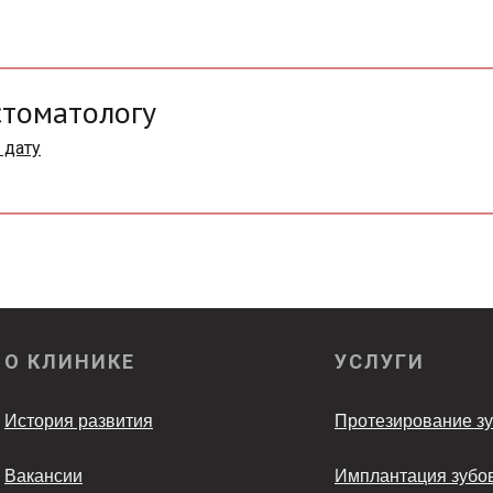
стоматологу
 дату
О КЛИНИКЕ
УСЛУГИ
История развития
Протезирование з
Вакансии
Имплантация зубо