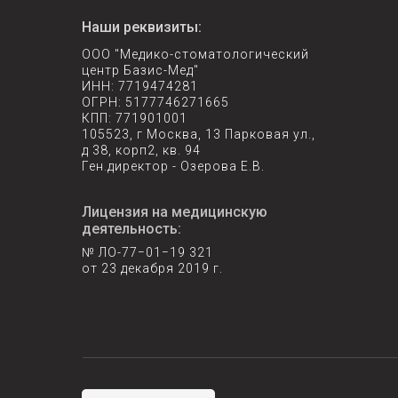
Наши реквизиты:
ООО "Медико-стоматологический
центр Базис-Мед"
ИНН: 7719474281
ОГРН: 5177746271665
КПП: 771901001
105523, г Москва, 13 Парковая ул.,
д 38, корп2, кв. 94
Ген.директор - Озерова Е.В.
Лицензия на медицинскую
деятельность:
№ ЛО-77−01−19 321
от 23 декабря 2019 г.